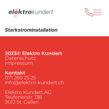
Starkstrominstallation
2023© Elektro Kundert
Datenschutz
Impressum
Kontakt
071 260 25 25
info@elektro-kundert.ch
Elektro Kundert AG
Teufenerstr. 138
9012 St. Gallen